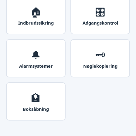
🏠
🎛️
Indbrudssikring
Adgangskontrol
🔔
🗝️
Alarmsystemer
Nøglekopiering
🏦
Boksåbning