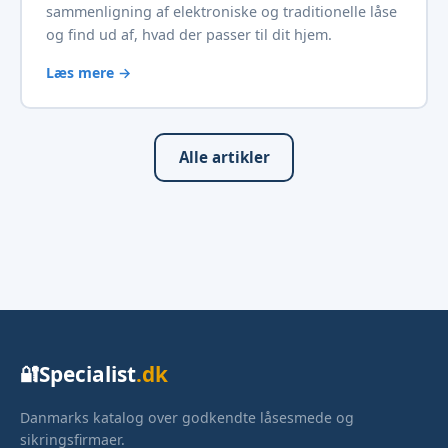
sammenligning af elektroniske og traditionelle låse
og find ud af, hvad der passer til dit hjem.
Læs mere →
Alle artikler
Specialist
.dk
🔐
Danmarks katalog over godkendte låsesmede og
sikringsfirmaer.