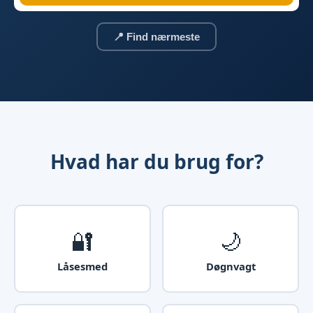
📍 Find nærmeste
Hvad har du brug for?
🔐
🌙
Låsesmed
Døgnvagt