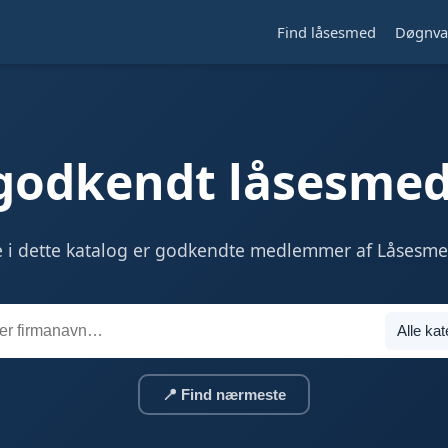
Find låsesmed
Døgnva
 godkendt låsesmed
e i dette katalog er godkendte medlemmer af Låsesm
📍 Find nærmeste