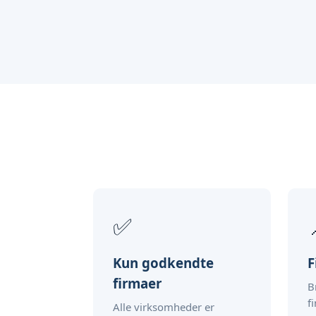
✅
Kun godkendte
F
firmaer
B
f
Alle virksomheder er