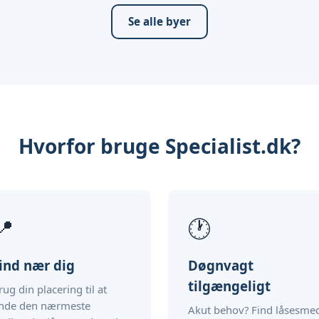
Se alle byer
Hvorfor bruge Specialist.dk?
📍
🕐
ind nær dig
Døgnvagt
tilgængeligt
rug din placering til at
inde den nærmeste
Akut behov? Find låsesme