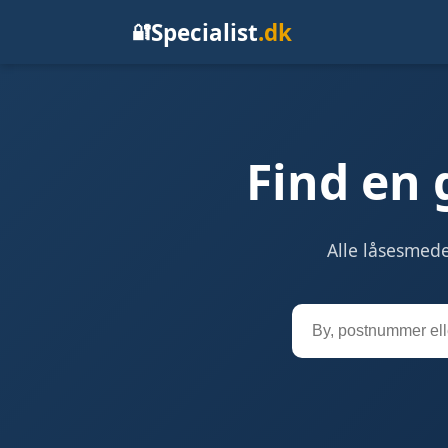
Specialist
.dk
🔐
Find en
Alle låsesmed