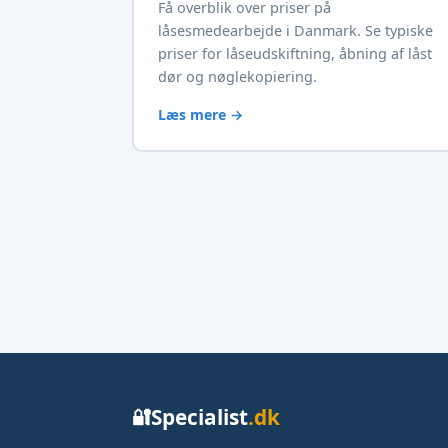
Få overblik over priser på
låsesmedearbejde i Danmark. Se typiske
priser for låseudskiftning, åbning af låst
dør og nøglekopiering.
Læs mere →
Specialist
.dk
🔐