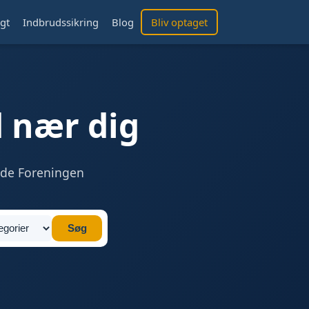
gt
Indbrudssikring
Blog
Bliv optaget
 nær dig
ede Foreningen
Søg