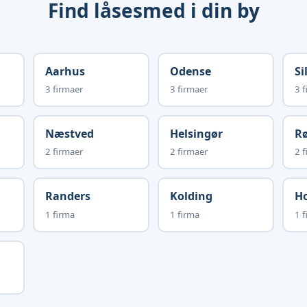
Find låsesmed i din by
Aarhus
Odense
Si
3 firmaer
3 firmaer
3 f
Næstved
Helsingør
R
2 firmaer
2 firmaer
2 f
Randers
Kolding
H
1 firma
1 firma
1 f