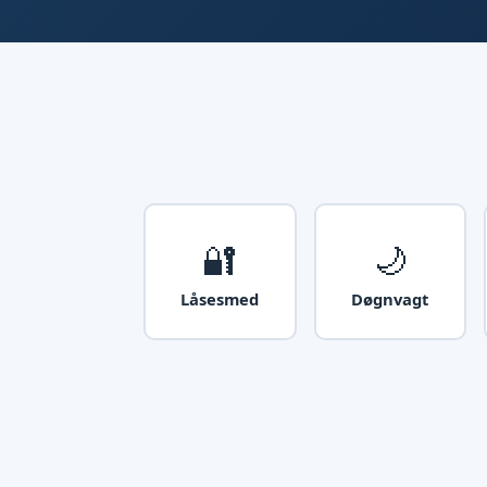
🔐
🌙
Låsesmed
Døgnvagt