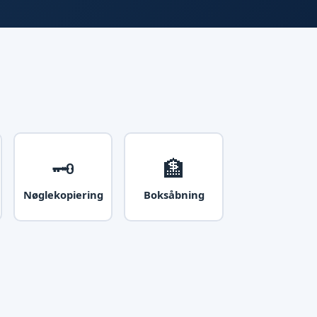
🗝️
🏦
Nøglekopiering
Boksåbning