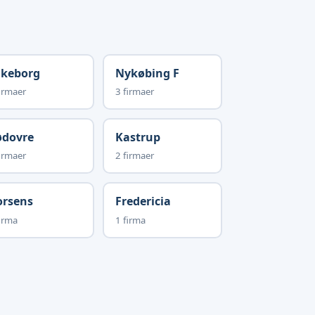
lkeborg
Nykøbing F
irmaer
3 firmaer
ødovre
Kastrup
irmaer
2 firmaer
orsens
Fredericia
irma
1 firma