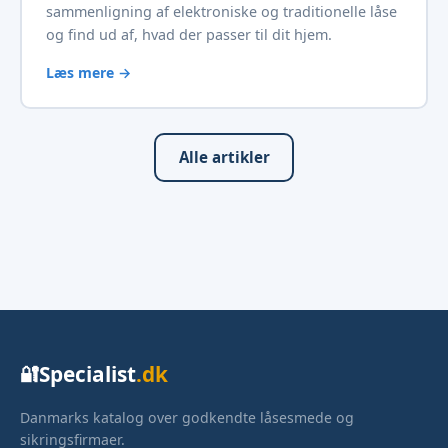
sammenligning af elektroniske og traditionelle låse
og find ud af, hvad der passer til dit hjem.
Læs mere →
Alle artikler
Specialist
.dk
🔐
Danmarks katalog over godkendte låsesmede og
sikringsfirmaer.