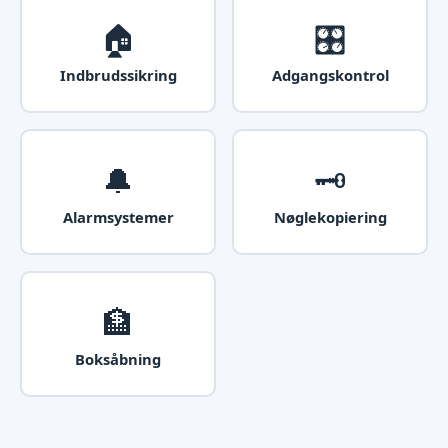
🏠
🎛️
Indbrudssikring
Adgangskontrol
🔔
🗝️
Alarmsystemer
Nøglekopiering
🏦
Boksåbning