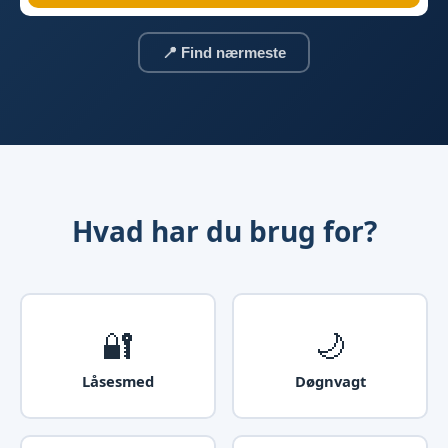
📍 Find nærmeste
Hvad har du brug for?
🔐
🌙
Låsesmed
Døgnvagt